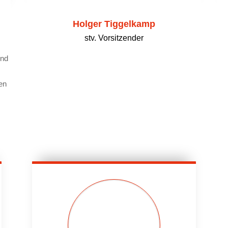
Holger Tiggelkamp
stv. Vorsitzender
und
m
en