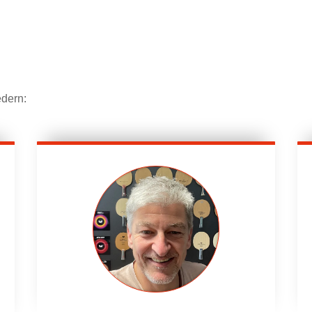
edern: